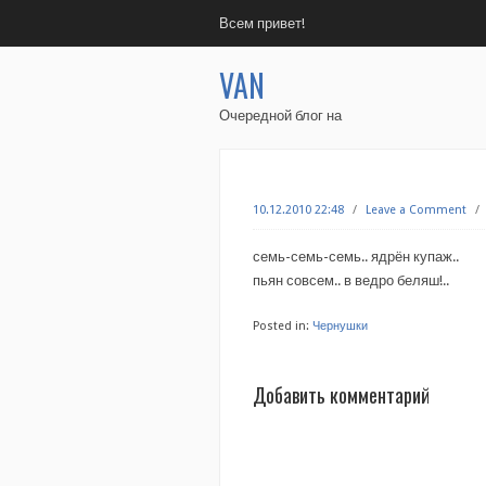
Всем привет!
VAN
Очередной блог на
10.12.2010 22:48
/
Leave a Comment
/
семь-семь-семь.. ядрён купаж..
пьян совсем.. в ведро беляш!..
Posted in:
Чернушки
Добавить комментарий