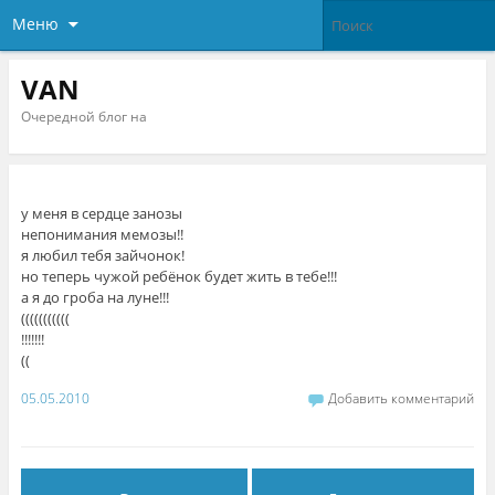
Меню
VAN
Очередной блог на
у меня в сердце занозы
непонимания мемозы!!
я любил тебя зайчонок!
но теперь чужой ребёнок будет жить в тебе!!!
а я до гроба на луне!!!
(((((((((((
!!!!!!!
((
05.05.2010
Добавить комментарий