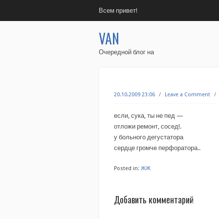
Всем привет!
VAN
Очередной блог на
20.10.2009 23:06
/
Leave a Comment
/
если, сука, ты не пед —
отложи ремонт, сосед!.
у больного дегустатора
сердце громче перфоратора..
Posted in:
ЖЖ
Добавить комментарий