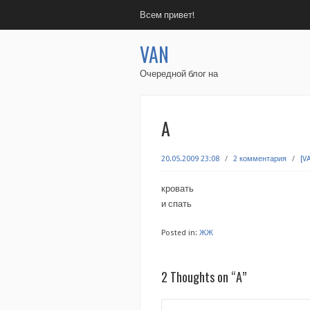
Всем привет!
VAN
Очередной блог на
А
20.05.2009 23:08
/
2 комментария
/
[V
кровать
и спать
Posted in:
ЖЖ
2 Thoughts on “
А
”