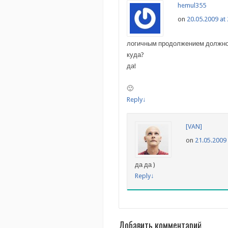
hemul355
on
20.05.2009 at
логичным продолжением должно
куда?
да!
🙂
Reply
↓
[VAN]
on
21.05.2009 
да да )
Reply
↓
Добавить комментарий