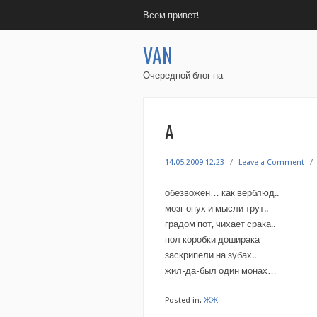
Всем привет!
VAN
Очередной блог на
А
14.05.2009 12:23
/
Leave a Comment
/
обезвожен… как верблюд..
мозг опух и мысли трут..
градом пот, чихает срака..
пол коробки доширака
заскрипели на зубах..
жил-да-был один монах…
Posted in:
ЖЖ