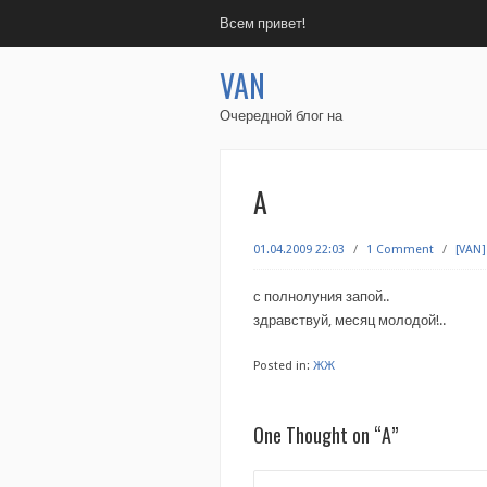
Всем привет!
VAN
Очередной блог на
А
01.04.2009 22:03
/
1 Comment
/
[VAN]
с полнолуния запой..
здравствуй, месяц молодой!..
Posted in:
ЖЖ
One Thought on “
А
”